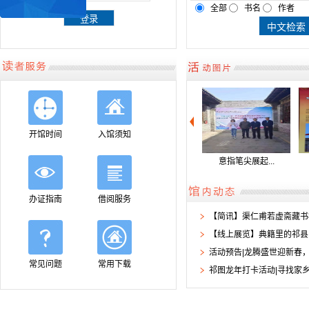
全部
书名
作者
开馆时间
入馆须知
“悦阅”的暑...
意指笔尖展起...
深入学习贯彻...
权
办证指南
借阅服务
【简讯】渠仁甫若虚斋藏书柜.
【线上展览】典籍里的祁县
活动预告|龙腾盛世迎新春，.
常见问题
常用下载
祁图龙年打卡活动|寻找家乡.