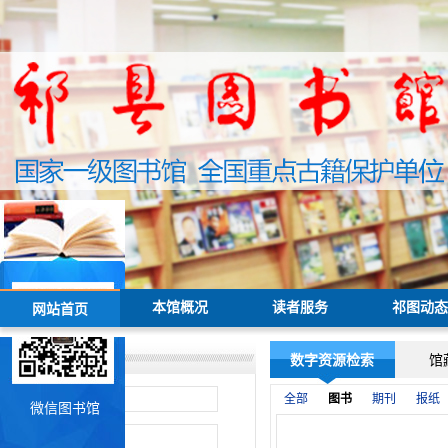
本馆概况
读者服务
祁图动态
网站首页
数字资源检索
馆
全部
图书
期刊
报纸
证 号:
微信图书馆
密 码: